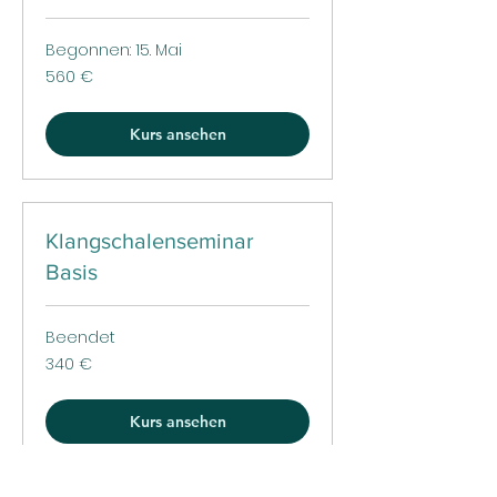
Begonnen: 15. Mai
560
560 €
Euro
Kurs ansehen
Klangschalenseminar
Basis
Beendet
340
340 €
Euro
Kurs ansehen