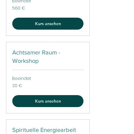
Beendet
560
560 €
Euro
Kurs ansehen
Achtsamer Raum -
Workshop
Beendet
20
20 €
Euro
Kurs ansehen
Spirituelle Energiearbeit